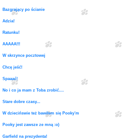
Bazgrający po ścianie
Adzia!
Ratunku!
AAAAA!!!
W skrzynce pocztowej
Chcę jeść!
Spaaać!
No i co ja mam z Toba zrobić....
Stare dobre czasy...
W dziecińswie też bawiłem się Pooky'm
Pooky jest zawsze ze mną :o)
Garfield na prezydenta!