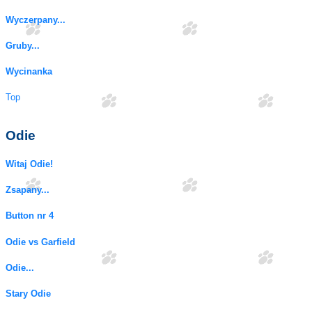
Wyczerpany...
Gruby...
Wycinanka
Top
Odie
Witaj Odie!
Zsapany...
Button nr 4
Odie vs Garfield
Odie...
Stary Odie