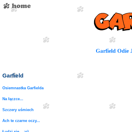
Garfield
Odie
Garfield
Osiemnastka Garfielda
Na łączce...
Szczery uśmiech
Ach te czarne oczy...
Łudzi się... ;o)