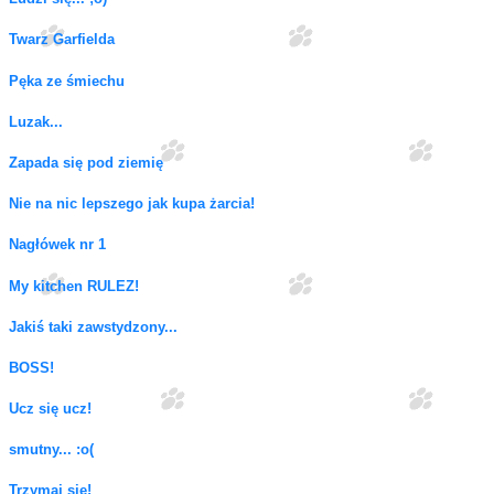
Twarz Garfielda
Pęka ze śmiechu
Luzak...
Zapada się pod ziemię
Nie na nic lepszego jak kupa żarcia!
Nagłówek nr 1
My kitchen RULEZ!
Jakiś taki zawstydzony...
BOSS!
Ucz się ucz!
smutny... :o(
Trzymaj się!