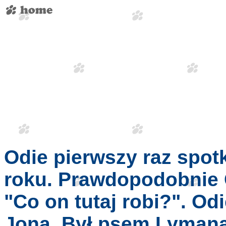
Odie pierwszy raz spotk
roku. Prawdopodobnie G
"Co on tutaj robi?". Od
Jona. Był psem Lymana,