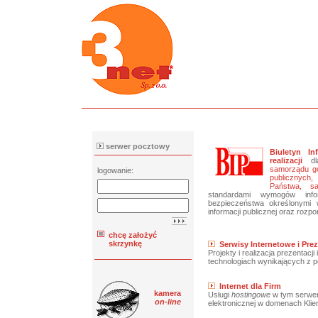
serwer pocztowy
Biuletyn In
realizacji
d
samorządu go
logowanie:
publicznych
Państwa, sa
standardami wymogów infor
bezpieczeństwa określonymi 
informacji publicznej oraz rozp
chcę założyć
skrzynkę
Serwisy Internetowe i Prez
Projekty i realizacja prezentacj
technologiach wynikających z po
Internet dla Firm
kamera
Usługi
hostingowe
w tym serwer
on-line
elektronicznej w domenach Klie